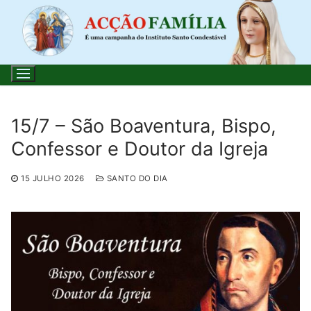
Saltar
para
conteúdo
15/7 – São Boaventura, Bispo,
Confessor e Doutor da Igreja
Pesquisar
por:
15 JULHO 2026
SANTO DO DIA
Início
Loja
Blog
Santo do Dia