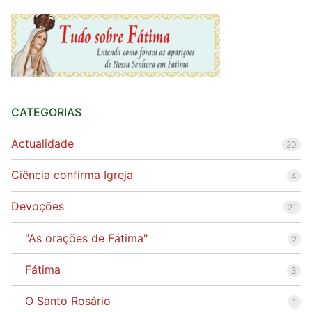
CATEGORIAS
Actualidade
20
Ciência confirma Igreja
4
Devoções
21
"As orações de Fátima"
2
Fátima
3
O Santo Rosário
1