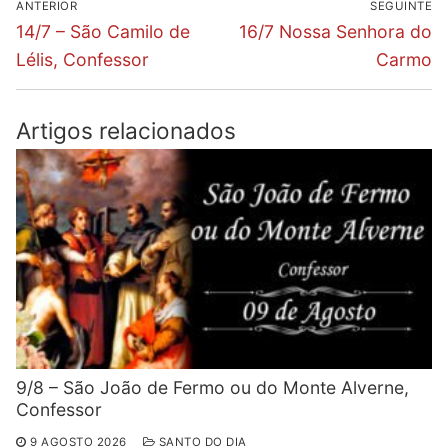
ANTERIOR
SEGUINTE
de
Previous
Next
14/7 – São Camilo de
16/7 Nossa Senhora do
post:
post:
artigos
Lélis, Confessor
Carmo
Artigos relacionados
9/8 – São João de Fermo ou do Monte Alverne,
Confessor
9 AGOSTO 2026
SANTO DO DIA