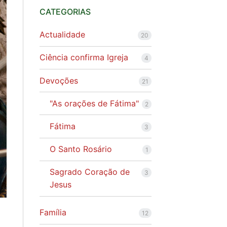
CATEGORIAS
Actualidade
20
Ciência confirma Igreja
4
Devoções
21
"As orações de Fátima"
2
Fátima
3
O Santo Rosário
1
Sagrado Coração de
3
Jesus
Família
12