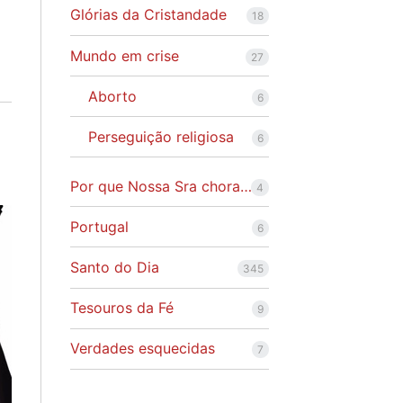
Glórias da Cristandade
18
Mundo em crise
27
Aborto
6
Perseguição religiosa
6
Por que Nossa Sra chora…
4
Portugal
6
Santo do Dia
345
Tesouros da Fé
9
Verdades esquecidas
7