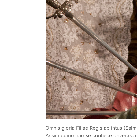
Loja
Blog
Santo do Dia
Quem somos nós
CARRINHO
Omnis gloria Filiae Regis ab intus (Salm.
Assim como não se conhece deveras a