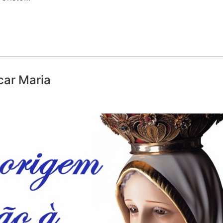
car Maria
E