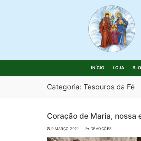
Saltar
para
conteúdo
INÍCIO
LOJA
BL
Categoria:
Tesouros da Fé
Pesquisar
Coração de Maria, nossa 
por:
9 MARÇO 2021
-
DEVOÇÕES
Início