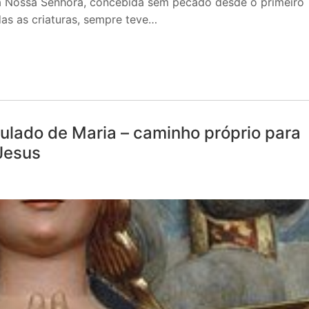
 a Nossa Senhora, concebida sem pecado desde o primeiro
das as criaturas, sempre teve…
lado de Maria – caminho próprio para
Jesus