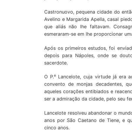
Castronuovo, pequena cidade do então
Avelino e Margarida Apella, casal pied
que aliás não lhe faltavam. Consa
esmeraram-se em lhe proporcionar um
Após os primeiros estudos, foi envia
depois para Nápoles, onde se douto
sacerdote.
e
O P.
Lancelote, cuja virtude já era 
convento de monjas decadentes, qu
aqueles corações entibiados e reace
ser a admiração da cidade, pelo seu fe
Lancelote resolveu abandonar o mundo
anos por São Caetano de Tiene, e que
cinco anos.