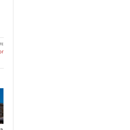
TE
or
ca