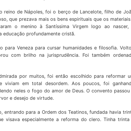
 reino de Nápoles, foi o berço de Lancelote, filho de Jo
oso, que prezava mais os bens espirituais que os materiais
graram o menino à Santíssima Virgem logo ao nascer,
a educação profundamente cristã.
do para Veneza para cursar humanidades e filosofia. Volt
rou com brilho na jurisprudência. Foi também ordena
admirada por muitos, foi então escolhido para reformar 
e viviam em total desordem. Aos poucos, foi ganhan
ndendo neles o fogo do amor de Deus. O convento passou
rvor e desejo de virtude.
, entrando para a Ordem dos Teatinos, fundada havia trin
 visava especialmente a reforma do clero. Tinha trinta