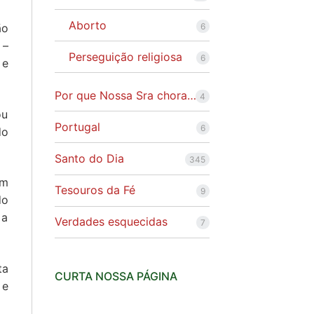
Aborto
6
ão
 –
Perseguição religiosa
6
 e
Por que Nossa Sra chora…
4
ou
Portugal
6
do
Santo do Dia
345
um
Tesouros da Fé
9
do
 a
Verdades esquecidas
7
ta
CURTA NOSSA PÁGINA
 e