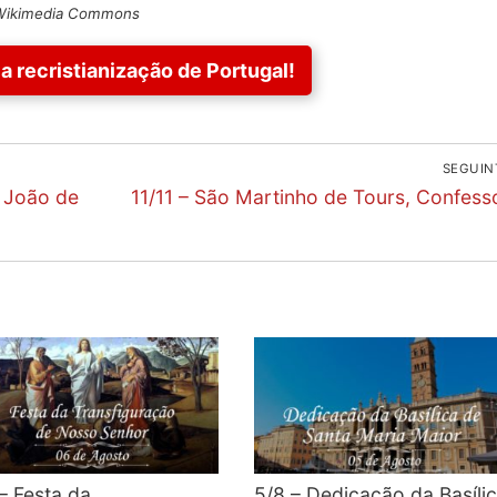
a Wikimedia Commons
a recristianização de Portugal!
SEGUIN
Next
o João de
11/11 – São Martinho de Tours, Confess
post:
– Festa da
5/8 – Dedicação da Basíli