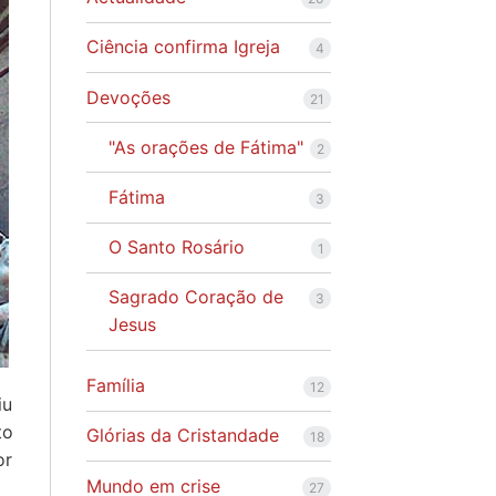
Ciência confirma Igreja
4
Devoções
21
"As orações de Fátima"
2
Fátima
3
O Santo Rosário
1
Sagrado Coração de
3
Jesus
Família
12
iu
to
Glórias da Cristandade
18
or
Mundo em crise
27