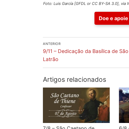
Foto: Luis García [
GFDL
or
CC BY-SA 3.0
], vi
Doe e apoie 
Navegação
ANTERIOR
Previous
de
9/11 – Dedicação da Basílica de Sã
post:
Latrão
artigos
Artigos relacionados
7/8 – São Caetano de
6/8 