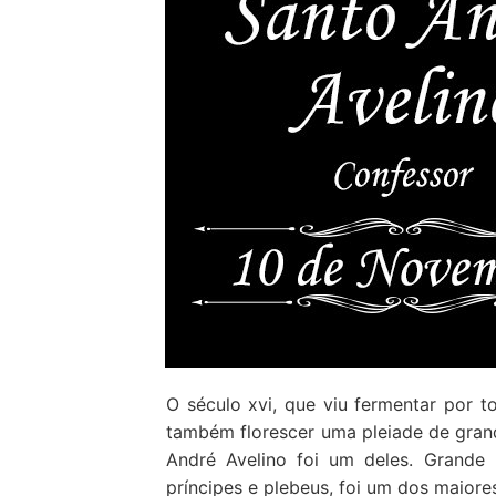
Loja
Blog
Santo do Dia
Quem somos nós
CARRINHO
O século xvi, que viu fermentar por t
também florescer uma pleiade de gran
André Avelino foi um deles. Grande 
príncipes e plebeus, foi um dos maior