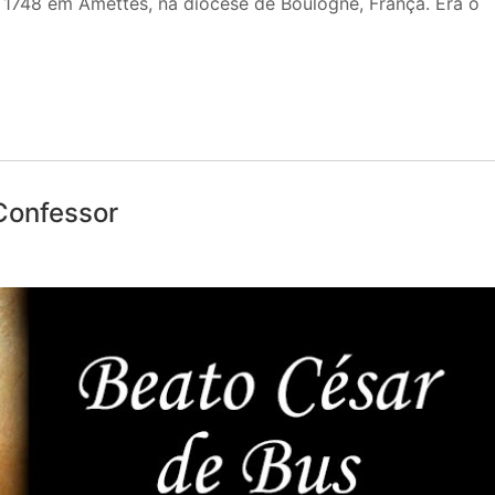
1748 em Amettes, na diocese de Boulogne, França. Era o
Confessor