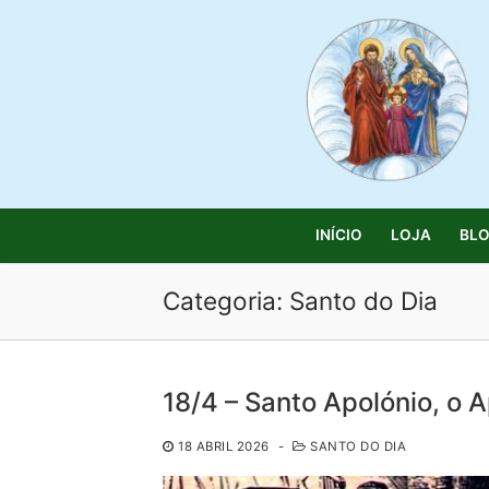
Saltar
para
conteúdo
INÍCIO
LOJA
BL
Categoria:
Santo do Dia
Pesquisar
18/4 – Santo Apolónio, o A
por:
18 ABRIL 2026
-
SANTO DO DIA
Início