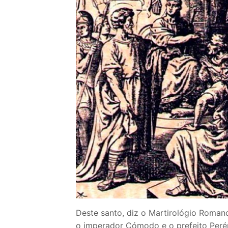
Loja
Blog
Santo do Dia
Quem somos nós
CARRINHO
Deste santo, diz o Martirológio Roman
o imperador Cómodo e o prefeito Peré