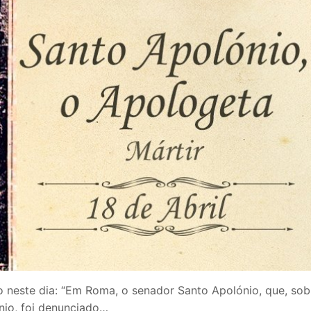
o neste dia: “Em Roma, o senador Santo Apolónio, que, sob
nio, foi denunciado…