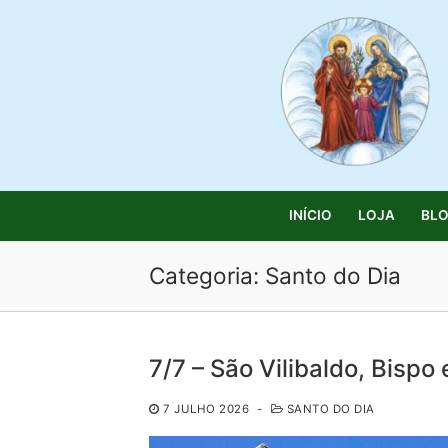
Saltar
para
conteúdo
INÍCIO
LOJA
BL
Categoria:
Santo do Dia
Pesquisar
7/7 – São Vilibaldo, Bispo
por:
7 JULHO 2026
-
SANTO DO DIA
Início