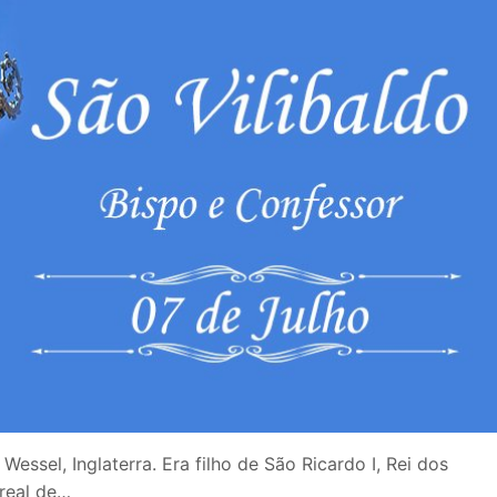
essel, Inglaterra. Era filho de São Ricardo I, Rei dos
 real de…