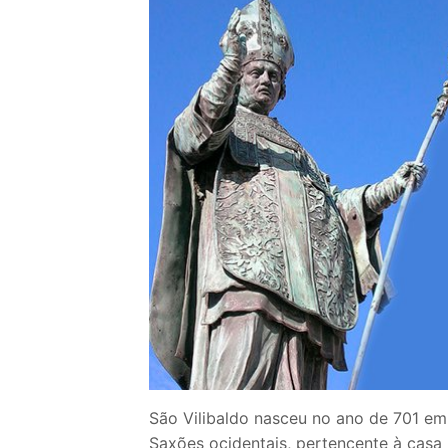
Loja
Blog
Santo do Dia
Quem somos nós
CARRINHO
São Vilibaldo nasceu no ano de 701 em W
Saxões ocidentais, pertencente à casa