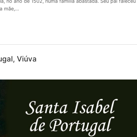
a, no ano de 1502, numa família abastada. Seu pai faleceu
ua mãe,…
ugal, Viúva