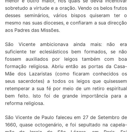
menor e outro maior, nos quais se devia incentivar
sobretudo a virtude e a oração. Vendo os belos frutos
desses seminários, vários bispos quiseram ter o
mesmo nas suas dioceses, e confiaram a sua direcção
aos Padres das Missões.
São Vicente ambicionava ainda mais: não era
suficiente ter eclesiásticos bem formados, se não
fossem auxiliados por leigos também com boa
formação religiosa. Abriu então as portas da Casa-
Mãe dos Lazaristas (como ficaram conhecidos os
seus sacerdotes) a todos os leigos que quisessem
retemperar a sua fé por meio de um retiro espiritual
bem feito. Isto foi de grande importância para a
reforma religiosa.
São Vicente de Paulo faleceu em 27 de Setembro de
1660, quase octogenário, e foi sepultado na capela-
mãe da Igreja de São Lázaro, em Paris. Foi