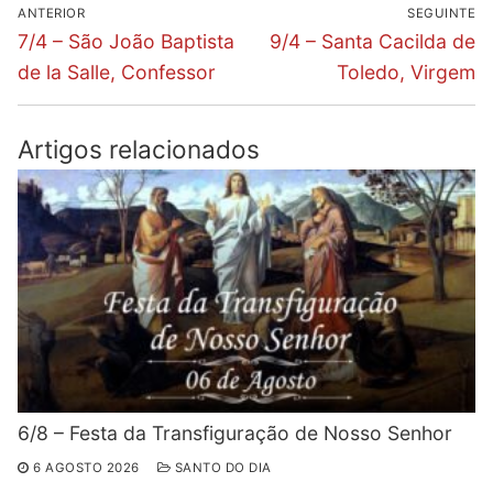
Navegação
ANTERIOR
SEGUINTE
de
Previous
Next
7/4 – São João Baptista
9/4 – Santa Cacilda de
post:
post:
artigos
de la Salle, Confessor
Toledo, Virgem
Artigos relacionados
6/8 – Festa da Transfiguração de Nosso Senhor
6 AGOSTO 2026
SANTO DO DIA