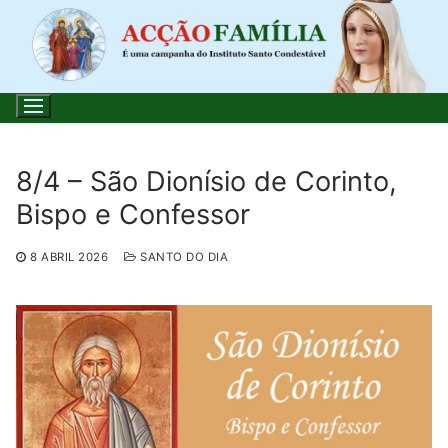
Saltar
para
conteúdo
8/4 – São Dionísio de Corinto,
Bispo e Confessor
Pesquisar
por:
8 ABRIL 2026
SANTO DO DIA
Início
Loja
Blog
Santo do Dia