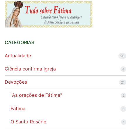
CATEGORIAS
Actualidade
20
Ciência confirma Igreja
4
Devoções
21
"As orações de Fátima"
2
Fátima
3
O Santo Rosário
1