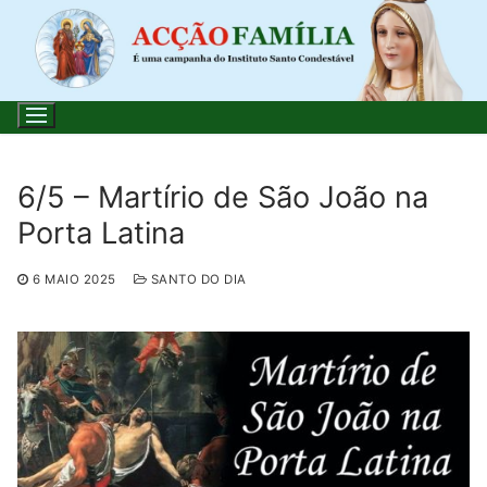
Saltar
para
conteúdo
6/5 – Martírio de São João na
Porta Latina
Pesquisar
por:
6 MAIO 2025
SANTO DO DIA
Início
Loja
Blog
Santo do Dia