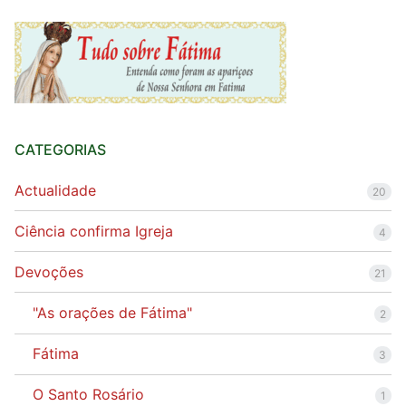
CATEGORIAS
Actualidade
20
Ciência confirma Igreja
4
Devoções
21
"As orações de Fátima"
2
Fátima
3
O Santo Rosário
1