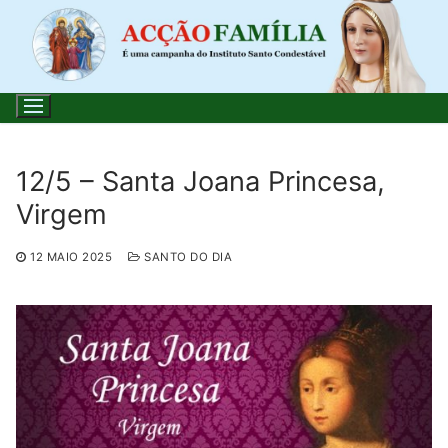
Saltar
para
conteúdo
12/5 – Santa Joana Princesa,
Virgem
Pesquisar
por:
12 MAIO 2025
SANTO DO DIA
Início
Loja
Blog
Santo do Dia