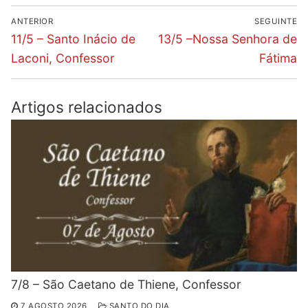
Navegação
ANTERIOR
SEGUINTE
de
Previous
Next
11/5 – Santo Inácio de
13/5 –Nossa Senhora de
post:
post:
artigos
Laconi, Confessor
Fátima
Artigos relacionados
7/8 – São Caetano de Thiene, Confessor
7 AGOSTO 2026
SANTO DO DIA