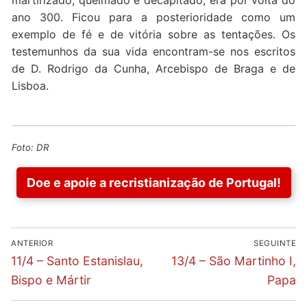
martirizado, queimado e decapitado; era por volta do
ano 300. Ficou para a posterioridade como um
exemplo de fé e de vitória sobre as tentações. Os
testemunhos da sua vida encontram-se nos escritos
de D. Rodrigo da Cunha, Arcebispo de Braga e de
Lisboa.
Foto: DR
Doe e apoie a recristianização de Portugal!
Navegação
ANTERIOR
SEGUINTE
de
Previous
Next
11/4 – Santo Estanislau,
13/4 – São Martinho I,
post:
post:
artigos
Bispo e Mártir
Papa