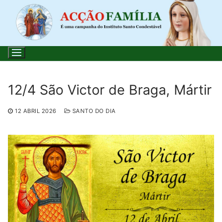
Saltar
para
conteúdo
12/4 São Victor de Braga, Mártir
Pesquisar
12 ABRIL 2026
SANTO DO DIA
por:
Início
Loja
Blog
Santo do Dia