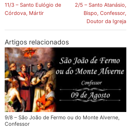
de
Previous
Next
11/3 – Santo Eulógio de
2/5 – Santo Atanásio,
post:
post:
artigos
Córdova, Mártir
Bispo, Confessor,
Doutor da Igreja
Artigos relacionados
9/8 – São João de Fermo ou do Monte Alverne,
Confessor