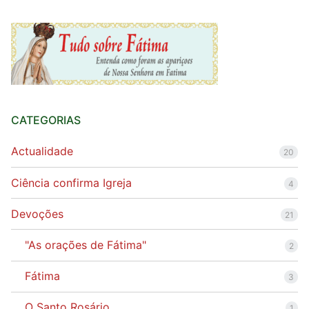
CATEGORIAS
Actualidade
20
Ciência confirma Igreja
4
Devoções
21
"As orações de Fátima"
2
Fátima
3
O Santo Rosário
1