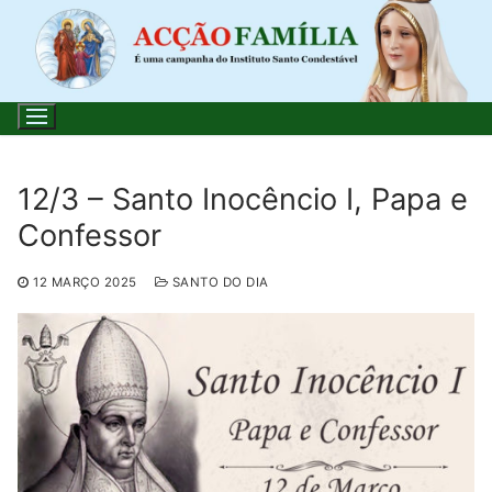
Saltar
para
conteúdo
12/3 – Santo Inocêncio I, Papa e
Confessor
Pesquisar
por:
12 MARÇO 2025
SANTO DO DIA
Início
Loja
Blog
Santo do Dia