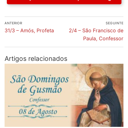
Navegação
ANTERIOR
SEGUINTE
de
Previous
Next
31/3 – Amós, Profeta
2/4 – São Francisco de
post:
post:
artigos
Paula, Confessor
Artigos relacionados