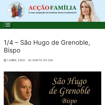
Saltar
para
conteúdo
1/4 – São Hugo de Grenoble,
Bispo
Pesquisar
por:
1 ABRIL 2026
SANTO DO DIA
Início
Loja
Blog
Santo do Dia