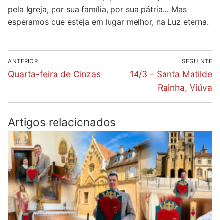
pela Igreja, por sua família, por sua pátria… Mas
esperamos que esteja em lugar melhor, na Luz eterna.
Navegação
ANTERIOR
SEGUINTE
de
Previous
Next
Quarta-feira de Cinzas
14/3 – Santa Matilde
post:
post:
artigos
Rainha, Viúva
Artigos relacionados