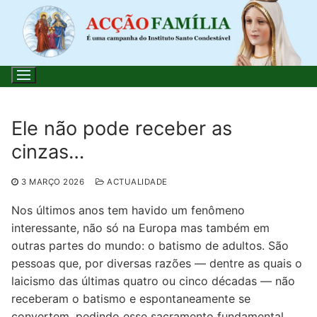
Saltar
para
conteúdo
Ele não pode receber as
cinzas…
Pesquisar
por:
3 MARÇO 2026
ACTUALIDADE
Início
Nos últimos anos tem havido um fenômeno
interessante, não só na Europa mas também em
Loja
outras partes do mundo: o batismo de adultos. São
pessoas que, por diversas razões — dentre as quais o
Blog
laicismo das últimas quatro ou cinco décadas — não
receberam o batismo e espontaneamente se
Santo do Dia
convertem, pedindo esse sacramento fundamental,