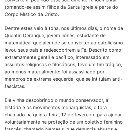
Quem somos nós
tornando-se assim filhos da Santa Igreja e parte do
Corpo Místico de Cristo.
Dentre estes veio à tona, nos últimos dias, o nome de
Quentin Deranque, jovem lionês, estudante de
matemática, que além de se converter ao catolicismo
levou seus pais a redescobrirem a Fé. Descrito como
extremamente gentil e pacífico, interessado em
assuntos religiosos e filosóficos, teve um fim trágico,
ao menos materialmente: foi assassinado por
membros da extrema esquerda, que se intitulam anti-
fascistas.
Ele vinha descobrindo o mundo conservador, a
história e os movimentos monarquistas, e fora
chamado na quinta-feira, 12 de fevereiro, para ajudar
voluntariamente na proteção de um coletivo feminino
francês, chamado Nemesis, que denuncia abusos e