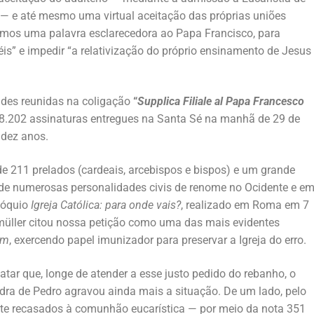
 — e até mesmo uma virtual aceitação das próprias uniões
mos uma palavra esclarecedora ao Papa Francisco, para
éis” e impedir “a relativização do próprio ensinamento de Jesus
ades reunidas na coligação
“
Supplica Filiale al Papa Francesco
8.202 assinaturas entregues na Santa Sé na manhã de 29 de
 dez anos.
de 211 prelados (cardeais, arcebispos e bispos) e um grande
 de numerosas personalidades civis de renome no Ocidente e e
lóquio
Igreja Católica: para onde vais?
, realizado em Roma em 7
dmüller citou nossa petição como uma das mais evidentes
um
, exercendo papel imunizador para preservar a Igreja do erro.
ar que, longe de atender a esse justo pedido do rebanho, o
ra de Pedro agravou ainda mais a situação. De um lado, pelo
nte recasados à comunhão eucarística — por meio da nota 351