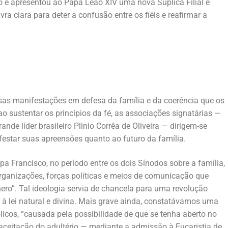
no e apresentou ao Papa Leão XIV uma nova Súplica Filial e
 clara para deter a confusão entre os fiéis e reafirmar a
sas manifestações em defesa da família e da coerência que os
o sustentar os princípios da fé, as associações signatárias —
de líder brasileiro Plinio Corrêa de Oliveira — dirigem-se
festar suas apreensões quanto ao futuro da família.
a Francisco, no período entre os dois Sínodos sobre a família,
rganizações, forças políticas e meios de comunicação que
ro”. Tal ideologia servia de chancela para uma revolução
 à lei natural e divina. Mais grave ainda, constatávamos uma
licos, “causada pela possibilidade de que se tenha aberto no
 aceitação do adultério — mediante a admissão à Eucaristia de