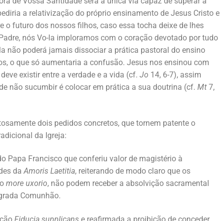
ora de Vossa Santidade será a única via capaz de superar a
pediria a relativização do próprio ensinamento de Jesus Cristo e
e o futuro dos nossos filhos, caso essa tocha deixe de lhes
 Padre, nós Vo-la imploramos com o coração devotado por tudo
ela não poderá jamais dissociar a prática pastoral do ensino
rios, o que só aumentaria a confusão. Jesus nos ensinou com
deve existir entre a verdade e a vida (cf.
Jo
14, 6-7), assim
e não sucumbir é colocar em prática a sua doutrina (cf.
Mt
7,
tosamente dois pedidos concretos, que tornem patente o
adicional da Igreja:
do Papa Francisco que conferiu valor de magistério à
ades da
Amoris Laetitia
, reiterando de modo claro que os
do
more uxorio
, não podem receber a absolvição sacramental
agrada Comunhão.
ação
Fiducia supplicans
e reafirmada a proibição de conceder