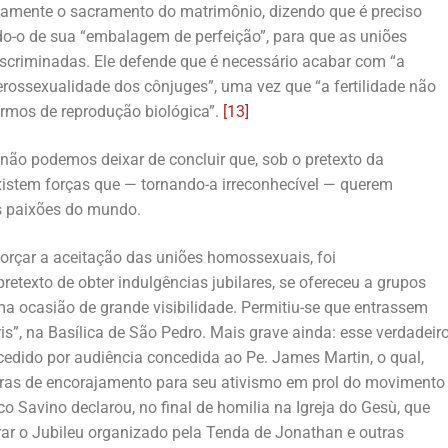
etamente o sacramento do matrimônio, dizendo que é preciso
o-o de sua “embalagem de perfeição”, para que as uniões
scriminadas. Ele defende que é necessário acabar com “a
terossexualidade dos cônjuges”, uma vez que “a fertilidade não
ermos de reprodução biológica”.
[13]
 não podemos deixar de concluir que, sob o pretexto da
existem forças que — tornando-a irreconhecível — querem
as paixões do mundo.
forçar a aceitação das uniões homossexuais, foi
retexto de obter indulgências jubilares, se ofereceu a grupos
a ocasião de grande visibilidade. Permitiu-se que entrassem
is”, na Basílica de São Pedro. Mais grave ainda: esse verdadeir
cedido por audiência concedida ao Pe. James Martin, o qual,
avras de encorajamento para seu ativismo em prol do movimento
Savino declarou, no final de homilia na Igreja do Gesù, que
brar o Jubileu organizado pela Tenda de Jonathan e outras