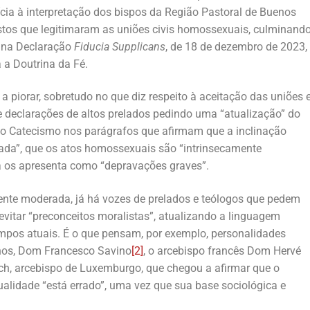
cia à interpretação dos bispos da Região Pastoral de Buenos
gestos que legitimaram as uniões civis homossexuais, culminand
s na Declaração
Fiducia Supplicans
, de 18 de dezembro de 2023,
a a Doutrina da Fé.
a piorar, sobretudo no que diz respeito à aceitação das uniões 
 declarações de altos prelados pedindo uma “atualização” do
o Catecismo nos parágrafos que afirmam que a inclinação
da”, que os atos homossexuais são “intrinsecamente
a os apresenta como “depravações graves”.
e moderada, já há vozes de prelados e teólogos que pedem
e evitar “preconceitos moralistas”, atualizando a linguagem
empos atuais. É o que pensam, por exemplo, personalidades
anos, Dom Francesco Savino
[2]
, o arcebispo francês Dom Hervé
ich, arcebispo de Luxemburgo, que chegou a afirmar que o
lidade “está errado”, uma vez que sua base sociológica e