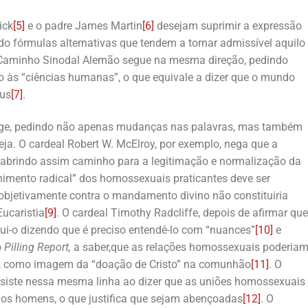
ick
[5]
e o padre James Martin
[6]
desejam suprimir a expressão
o fórmulas alternativas que tendem a tornar admissível aquilo
O Caminho Sinodal Alemão segue na mesma direção, pedindo
 às “ciências humanas”, o que equivale a dizer que o mundo
eus
[7]
.
onge, pedindo não apenas mudanças nas palavras, mas também
reja. O cardeal Robert W. McElroy, por exemplo, nega que a
, abrindo assim caminho para a legitimação e normalização da
himento radical” dos homossexuais praticantes deve ser
r objetivamente contra o mandamento divino não constituiria
Eucaristia
[9]
. O cardeal Timothy Radcliffe, depois de afirmar que
lui-o dizendo que é preciso entendê-lo com “nuances”
[10]
e
o
Pilling Report,
a saber,que as relações homossexuais poderia
a, como imagem da “doação de Cristo” na comunhão
[11]
. O
nsiste nessa mesma linha ao dizer que as uniões homossexuais
los homens, o que justifica que sejam abençoadas
[12]
. O