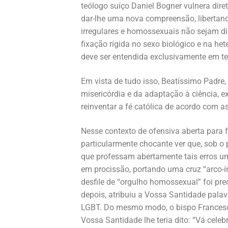
teólogo suíço Daniel Bogner vulnera dir
dar-lhe uma nova compreensão, libertand
irregulares e homossexuais não sejam di
fixação rígida no sexo biológico e na he
deve ser entendida exclusivamente em t
Em vista de tudo isso, Beatíssimo Padre,
misericórdia e da adaptação à ciência, 
reinventar a fé católica de acordo com 
Nesse contexto de ofensiva aberta para 
particularmente chocante ver que, sob o p
que professam abertamente tais erros um
em procissão, portando uma cruz “arco-ír
desfile de “orgulho homossexual” foi pre
depois, atribuiu a Vossa Santidade pal
LGBT. Do mesmo modo, o bispo Francesco 
Vossa Santidade lhe teria dito: “Vá cele