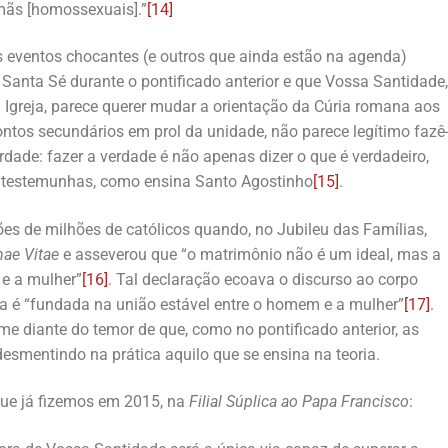
mãs [homossexuais].”
[14]
 eventos chocantes (e outros que ainda estão na agenda)
anta Sé durante o pontificado anterior e que Vossa Santidade,
a Igreja, parece querer mudar a orientação da Cúria romana aos
ontos secundários em prol da unidade, não parece legítimo fazê
rdade: fazer a verdade é não apenas dizer o que é verdadeiro,
s testemunhas, como ensina Santo Agostinho
[15]
.
s de milhões de católicos quando, no Jubileu das Famílias,
ae Vitae
e asseverou que “o matrimônio não é um ideal, mas a
 e a mulher”
[16]
. Tal declaração ecoava o discurso ao corpo
ia é “fundada na união estável entre o homem e a mulher”
[17]
.
e diante do temor de que, como no pontificado anterior, as
esmentindo na prática aquilo que se ensina na teoria.
que já fizemos em 2015, na
Filial Súplica ao Papa Francisco
: