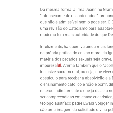
Da mesma forma, a irmã Jeannine Gram
“intrinsecamente desordenados”, propond
que não é admissível nem o pode ser. 
uma revisão do Catecismo para adaptá-lo
moderno tem mais autoridade do que D
Infelizmente, há quem vá ainda mais l
na própria prática do ensino moral da Ig
matéria dos pecados sexuais seja grave
impureza
[8]
. Afirma também que o “acol
inclusive sacramental, ou seja, que vive
obstáculo para receber a absolvição e a 
o ensinamento católico é “são e bom”, di
reiterou indiretamente o que já dissera n
ser compreendidas em chave eucarístic
teólogo austríaco padre Ewald Volgger i
são uma imagem da solicitude divina pe