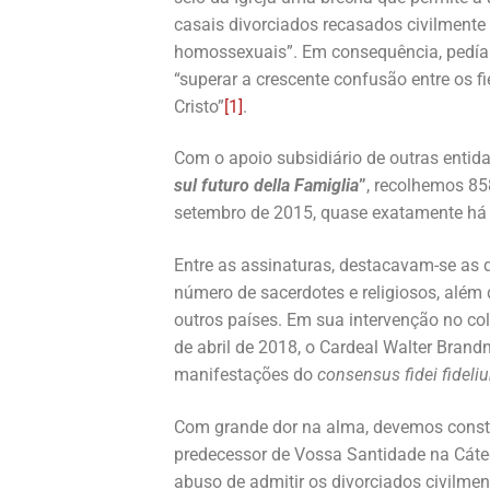
casais divorciados recasados civilmente
homossexuais”. Em consequência, pedía
“superar a crescente confusão entre os fi
Cristo”
[1]
.
Com o apoio subsidiário de outras entid
sul futuro della Famiglia
”
, recolhemos 85
setembro de 2015, quase exatamente há
Entre as assinaturas, destacavam-se as 
número de sacerdotes e religiosos, além
outros países. Em sua intervenção no co
de abril de 2018, o Cardeal Walter Bran
manifestações do
consensus fidei fideli
Com grande dor na alma, devemos constat
predecessor de Vossa Santidade na Cáted
abuso de admitir os divorciados civilme