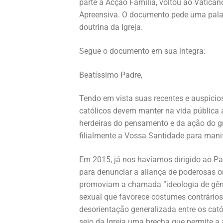
parte a Acção Família, voltou ao Vatica
Loja
Apreensiva. O documento pede uma palavra
Blog
doutrina da Igreja.
Santo do Dia
Segue o documento em sua íntegra:
Quem somos nós
Beatíssimo Padre,
CARRINHO
Tendo em vista suas recentes e auspicio
católicos devem manter na vida pública a
herdeiras do pensamento e da ação do gran
filialmente a Vossa Santidade para mani
Em 2015, já nos havíamos dirigido ao Pap
para denunciar a aliança de poderosas o
promoviam a chamada “ideologia de gêne
sexual que favorece costumes contrários
desorientação generalizada entre os cató
seio da Igreja uma brecha que permite a