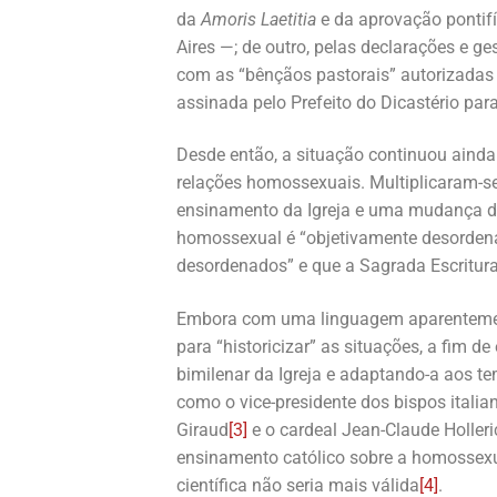
da
Amoris Laetitia
e da aprovação pontifí
Aires —; de outro, pelas declarações e 
com as “bênçãos pastorais” autorizada
assinada pelo Prefeito do Dicastério par
Desde então, a situação continuou ainda 
relações homossexuais. Multiplicaram-se
ensinamento da Igreja e uma mudança d
homossexual é “objetivamente desordena
desordenados” e que a Sagrada Escritur
Embora com uma linguagem aparentement
para “historicizar” as situações, a fim d
bimilenar da Igreja e adaptando-a aos t
como o vice-presidente dos bispos itali
Giraud
[3]
e o cardeal Jean-Claude Holler
ensinamento católico sobre a homossexua
científica não seria mais válida
[4]
.