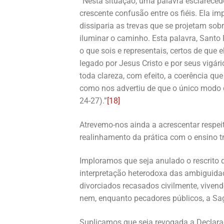
“Nesta situação, uma palavra esclareced
crescente confusão entre os fiéis. Ela im
dissiparia as trevas que se projetam sobr
iluminar o caminho. Esta palavra, Santo
o que sois e representais, certos de que 
legado por Jesus Cristo e por seus vigá
toda clareza, com efeito, a coerência que 
como nos advertiu de que o único modo d
24-27).”
[18]
Atrevemo-nos ainda a acrescentar respei
realinhamento da prática com o ensino tr
Imploramos que seja anulado o rescrito 
interpretação heterodoxa das ambiguid
divorciados recasados civilmente, viven
nem, enquanto pecadores públicos, a S
Suplicamos que seja revogada a Declar