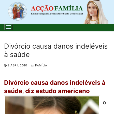
Saltar
para
conteúdo
Divórcio causa danos indeléveis
à saúde
Pesquisar
por:
2 ABRIL 2010
FAMÍLIA
Início
Divórcio causa danos indeléveis à
Loja
saúde, diz estudo americano
Blog
O
Santo do Dia