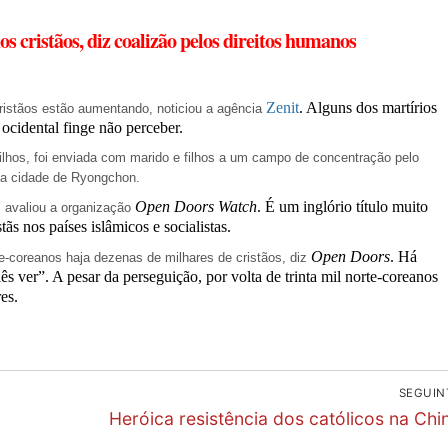
os cristãos, diz coalizão pelos direitos humanos
Zenit
. Alguns dos martírios
ristãos estão aumentando, noticiou a agência
ocidental finge não perceber.
ilhos, foi enviada com marido e filhos a um campo de concentração pelo
a na cidade de Ryongchon.
Open Doors Watch
. É um inglório título muito
s avaliou a organização
stãs nos países islâmicos e socialistas.
Open Doors
. Há
-coreanos haja dezenas de milhares de cristãos, diz
ês ver”. A pesar da perseguição, por volta de trinta mil norte-coreanos
es.
SEGUIN
Next
Heróica resistência dos católicos na Chi
post: