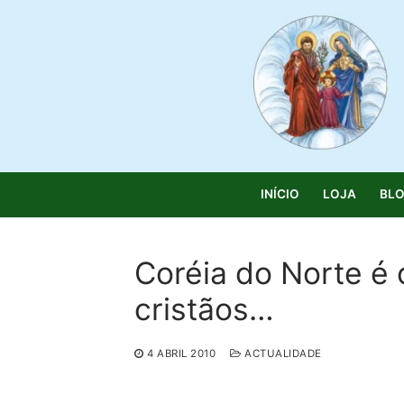
Saltar
para
conteúdo
INÍCIO
LOJA
BL
Coréia do Norte é 
cristãos…
Pesquisar
por:
4 ABRIL 2010
ACTUALIDADE
Início