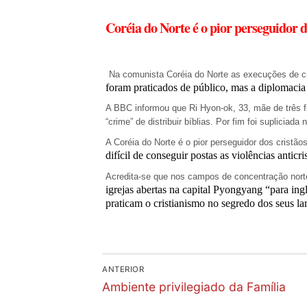
Loja
Co
r
éia do Norte é o pior perseguidor d
Blog
Santo do Dia
Na comunista Coréia do Norte as execuções de c
foram praticados de público, mas a diplomacia 
Quem somos nós
A BBC informou que Ri Hyon-ok, 33, mãe de três f
“crime” de distribuir bíblias. Por fim foi supliciad
CARRINHO
A Coréia do Norte é o pior perseguidor dos cristão
difícil de conseguir postas as violências anticri
Acredita-se que nos campos de concentração norte
igrejas abertas na capital Pyongyang “para ingl
praticam o cristianismo no segredo dos seus lar
Navegação
ANTERIOR
Previous
de
Ambiente privilegiado da Família
post: