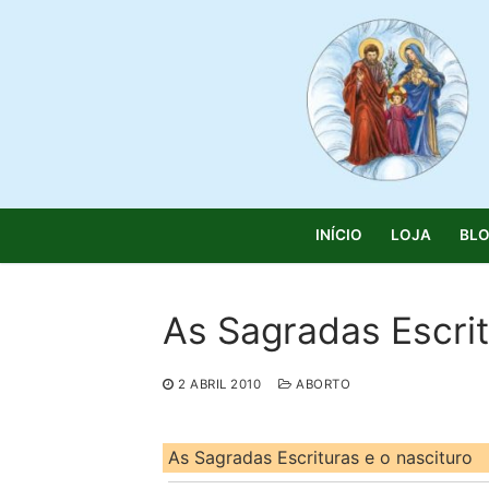
Saltar
para
conteúdo
INÍCIO
LOJA
BL
As Sagradas Escrit
Pesquisar
2 ABRIL 2010
ABORTO
por:
Início
As Sagradas Escrituras e o nascituro