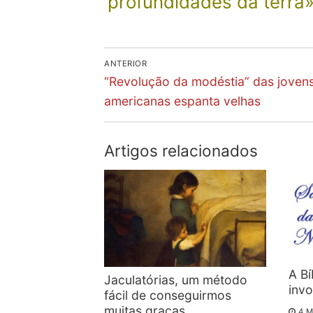
profundidades da terra» 
Navegação
ANTERIOR
Previous
de
“Revolução da modéstia” das joven
post:
americanas espanta velhas
artigos
Artigos relacionados
A Bí
Jaculatórias, um método
invo
fácil de conseguirmos
muitas graças
4 