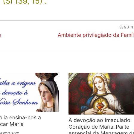
(Sl 139, 15)”.
SEGUIN
Next
s
Ambiente privilegiado da Famíl
post:
blia ensina-nos a
A devoção ao Imaculado
car Maria
Coração de Maria_Parte
essencial da Mensagem d
MARÇO 2021