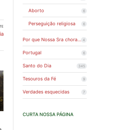
Aborto
6
Perseguição religiosa
6
TE
ia
Por que Nossa Sra chora…
4
Portugal
6
Santo do Dia
345
Tesouros da Fé
9
Verdades esquecidas
7
CURTA NOSSA PÁGINA
e