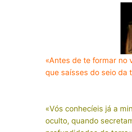
Loja
Blog
Santo do Dia
Quem somos nós
CARRINHO
«Antes de te formar no v
que saísses do seio da t
«Vós conhecíeis já a mi
oculto, quando secreta