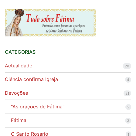
CATEGORIAS
Actualidade
20
Ciência confirma Igreja
4
Devoções
21
"As orações de Fátima"
2
Fátima
3
O Santo Rosário
1