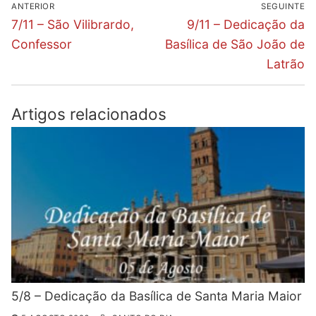
Navegação
ANTERIOR
SEGUINTE
de
Previous
Next
7/11 – São Vilibrardo,
9/11 – Dedicação da
post:
post:
artigos
Confessor
Basílica de São João de
Latrão
Artigos relacionados
5/8 – Dedicação da Basílica de Santa Maria Maior