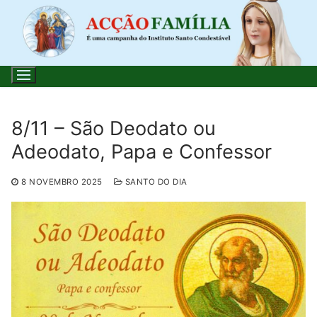
Saltar
para
conteúdo
8/11 – São Deodato ou
Adeodato, Papa e Confessor
Pesquisar
por:
8 NOVEMBRO 2025
SANTO DO DIA
Início
Loja
Blog
Santo do Dia