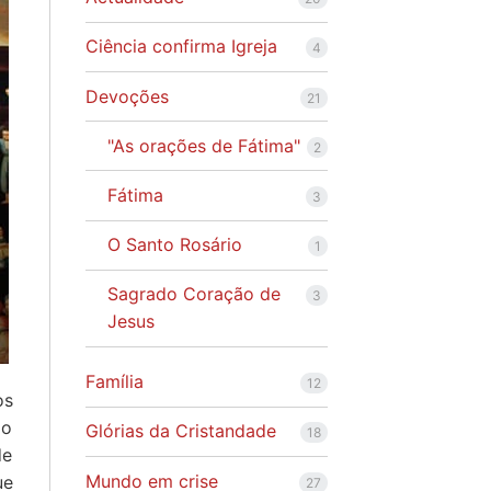
Ciência confirma Igreja
4
Devoções
21
"As orações de Fátima"
2
Fátima
3
O Santo Rosário
1
Sagrado Coração de
3
Jesus
Família
12
os
do
Glórias da Cristandade
18
de
Mundo em crise
ue
27