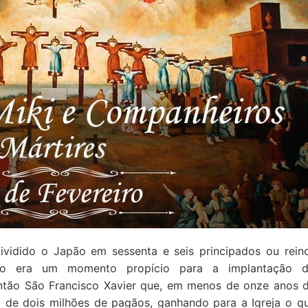
ividido o Japão em sessenta e seis principados ou rein
ação era um momento propício para a implantação 
 então São Francisco Xavier que, em menos de onze anos 
o de dois milhões de pagãos, ganhando para a Igreja o q