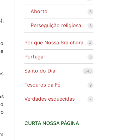
Aborto
6
),
Perseguição religiosa
6
Por que Nossa Sra chora…
mo
4
na
Portugal
6
Santo do Dia
345
os
Tesouros da Fé
9
os
Verdades esquecidas
7
 o
zo
CURTA NOSSA PÁGINA
om