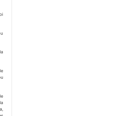
oi
ou
da
de
ou
de
da
a,
es