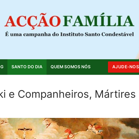
OG
SANTO DO DIA
QUEM SOMOS NÓS
AJUDE-NO
ki e Companheiros, Mártires
Pesquisar por: