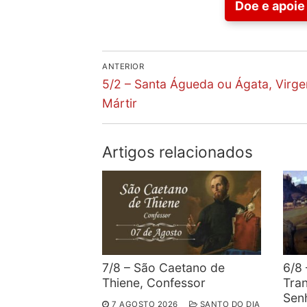
Doe e apoie 
Navegação
ANTERIOR
Previous
de
5/2 – Santa Águeda ou Ágata, Virg
post:
Mártir
artigos
Artigos relacionados
7/8 – São Caetano de
6/8 
Thiene, Confessor
Tra
Sen
7 AGOSTO 2026
SANTO DO DIA