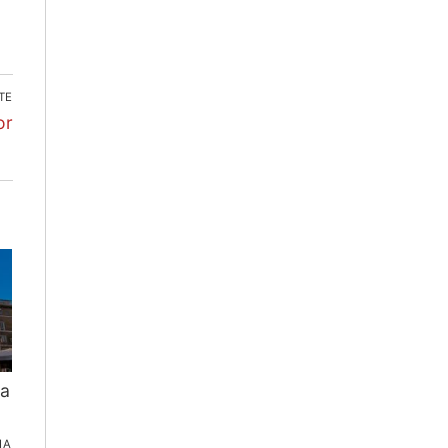
TE
or
ca
IA