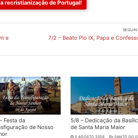
a recristianização de Portugal!
SEGUIN
Next
em e
7/2 – Beato Pio IX, Papa e Confess
post:
– Festa da
5/8 – Dedicação da Basíli
nsfiguração de Nosso
de Santa Maria Maior
hor
5 AGOSTO 2026
SANTO DO D