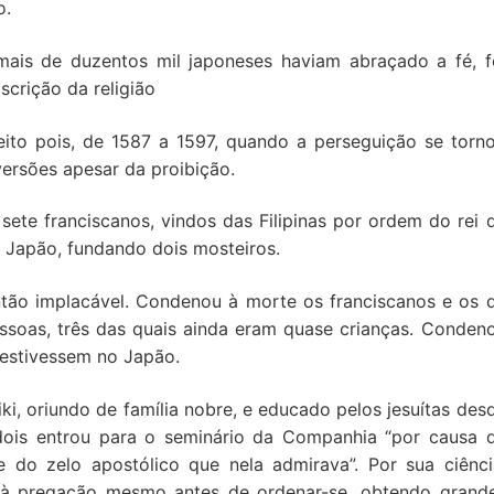
o.
mais de duzentos mil japoneses haviam abraçado a fé, f
crição da religião
feito pois, de 1587 a 1597, quando a perseguição se torn
ersões apesar da proibição.
sete franciscanos, vindos das Filipinas por ordem do rei 
o Japão, fundando dois mosteiros.
então implacável. Condenou à morte os franciscanos e os 
essoas, três das quais ainda eram quase crianças. Conden
 estivessem no Japão.
i, oriundo de família nobre, e educado pelos jesuítas des
dois entrou para o seminário da Companhia “por causa 
 do zelo apostólico que nela admirava”. Por sua ciênci
o à pregação mesmo antes de ordenar-se, obtendo grand