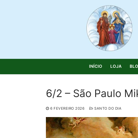
Saltar
para
conteúdo
INÍCIO
LOJA
BL
6/2 – São Paulo Mi
Pesquisar
6 FEVEREIRO 2026
SANTO DO DIA
por:
Início