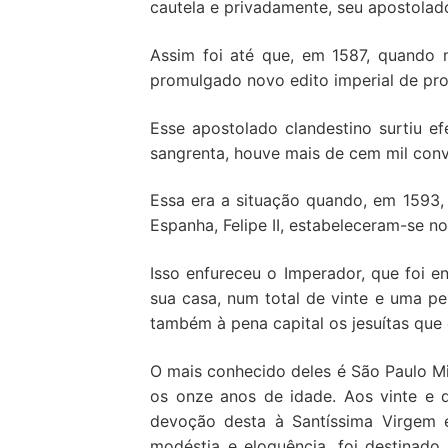
cautela e privadamente, seu apostolad
Assim foi até que, em 1587, quando 
promulgado novo edito imperial de pros
Esse apostolado clandestino surtiu e
sangrenta, houve mais de cem mil conv
Essa era a situação quando, em 1593, 
Espanha, Felipe II, estabeleceram-se n
Isso enfureceu o Imperador, que foi 
sua casa, num total de vinte e uma p
também à pena capital os jesuítas que
O mais conhecido deles é São Paulo Mik
os onze anos de idade. Aos vinte e 
devoção desta à Santíssima Virgem e
modéstia e eloquência, foi destinad