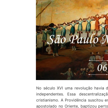
Loja
Blog
Santo do Dia
Quem somos nós
CARRINHO
No século XVI uma revolução havia d
independentes. Essa descentraliz
cristianismo. A Providência suscitou
apostolado no Oriente, baptizou pert