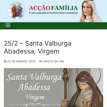
Saltar
para
conteúdo
25/2 – Santa Valburga
Abadessa, Virgem
Pesquisar
por:
25 FEVEREIRO 2025
SANTO DO DIA
Início
Loja
Blog
Santo do Dia