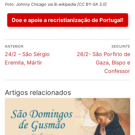
Foto: Johnny Chicago via lb.wikipedia [CC BY-SA 3.0]
Doe e apoie a recristianização de Portugal!
Navegação
ANTERIOR
SEGUINTE
de
Previous
Next
24/2 – São Sérgio
26/2- São Porfirio de
post:
post:
artigos
Eremita, Mártir
Gaza, Bispo e
Confessor
Artigos relacionados