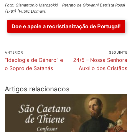
Foto: Gianantonio Mardzokki – Retrato de Giovanni Battista Rossi
(1781) [Public Domain]
Doe e apoie a recristianização de Portugal!
Navegação
ANTERIOR
SEGUINTE
de
Previous
Next
“Ideologia de Género” e
24/5 – Nossa Senhora
post:
post:
artigos
o Sopro de Satanás
Auxílio dos Cristãos
Artigos relacionados