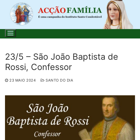
Saltar
para
conteúdo
23/5 – São João Baptista de
Rossi, Confessor
Pesquisar
por:
23 MAIO 2024
SANTO DO DIA
Início
Loja
Blog
Santo do Dia