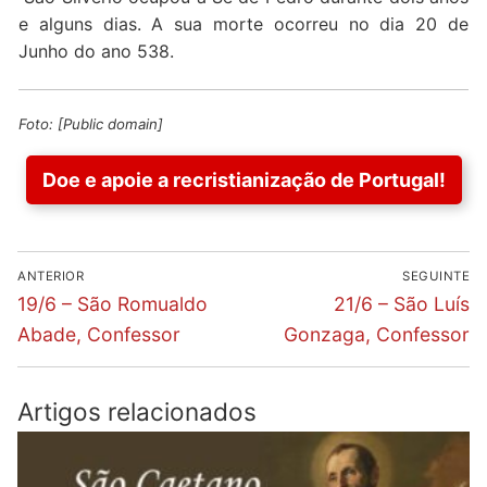
e alguns dias. A sua morte ocorreu no dia 20 de
Junho do ano 538.
Foto: [Public domain]
Doe e apoie a recristianização de Portugal!
Navegação
ANTERIOR
SEGUINTE
de
Previous
Next
19/6 – São Romualdo
21/6 – São Luís
post:
post:
artigos
Abade, Confessor
Gonzaga, Confessor
Artigos relacionados