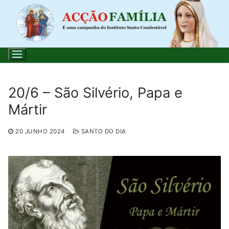
Saltar
para
conteúdo
20/6 – São Silvério, Papa e
Mártir
Pesquisar
por:
20 JUNHO 2024
SANTO DO DIA
Início
Loja
Blog
Santo do Dia