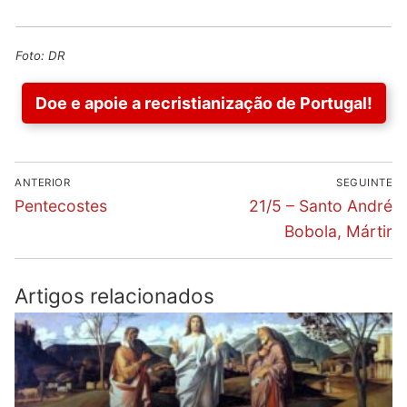
Foto: DR
Doe e apoie a recristianização de Portugal!
Navegação
ANTERIOR
SEGUINTE
de
Previous
Next
Pentecostes
21/5 – Santo André
post:
post:
artigos
Bobola, Mártir
Artigos relacionados