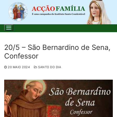
Saltar
para
conteúdo
20/5 – São Bernardino de Sena,
Confessor
Pesquisar
por:
20 MAIO 2024
SANTO DO DIA
Início
Loja
Blog
Santo do Dia