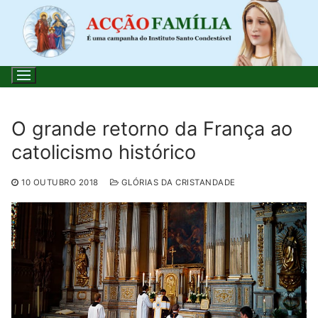
Saltar
para
conteúdo
O grande retorno da França ao
catolicismo histórico
Pesquisar
por:
10 OUTUBRO 2018
GLÓRIAS DA CRISTANDADE
Início
Loja
Blog
Santo do Dia