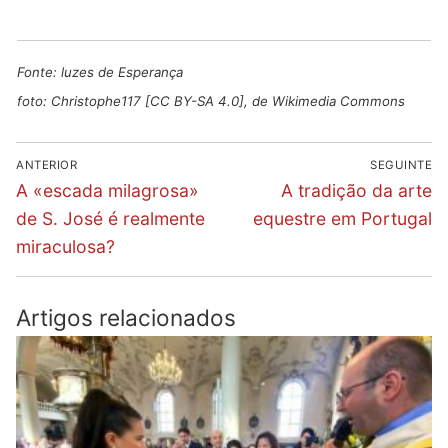
Fonte:
luzes de Esperança
foto: Christophe117 [
CC BY-SA 4.0
], de Wikimedia Commons
Navegação
ANTERIOR
SEGUINTE
de
Previous
Next
A «escada milagrosa»
A tradição da arte
post:
post:
artigos
de S. José é realmente
equestre em Portugal
miraculosa?
Artigos relacionados