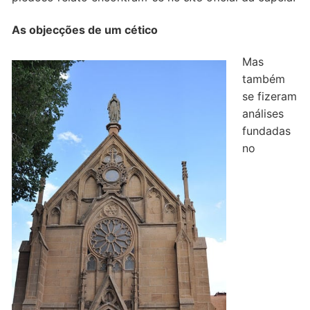
As objecções de um cético
Mas
também
se fizeram
análises
fundadas
no