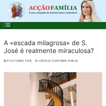
Saltar
para
conteúdo
A «escada milagrosa» de S.
José é realmente miraculosa?
Pesquisar
por:
8 OUTUBRO 2018
CIÊNCIA CONFIRMA IGREJA
Início
Loja
Blog
Santo do Dia