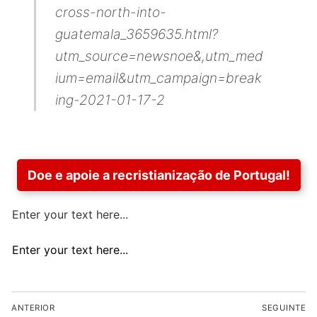
cross-north-into-
guatemala_3659635.html?
utm_source=newsnoe&,utm_med
ium=email&utm_campaign=break
ing-2021-01-17-2
Doe e apoie a recristianização de Portugal!
Enter your text here...
Enter your text here...
Navegação
ANTERIOR
SEGUINTE