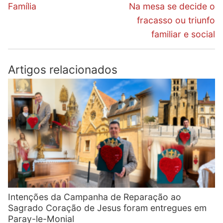
de
Previous
Next
Família
Na mesa se decide o
post:
post:
artigos
fracasso ou triunfo
familiar e social
Artigos relacionados
Intenções da Campanha de Reparação ao
Sagrado Coração de Jesus foram entregues em
Paray-le-Monial