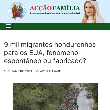
Saltar
para
conteúdo
9 mil migrantes hondurenhos
para os EUA, fenômeno
Pesquisar
espontâneo ou fabricado?
por:
21 JANEIRO 2021
ACTUALIDADE
Início
Loja
Blog
Santo do Dia