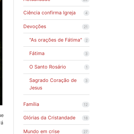
Ciência confirma Igreja
4
Devoções
21
"As orações de Fátima"
2
Fátima
3
O Santo Rosário
1
Sagrado Coração de
3
Jesus
Família
12
ue
Glórias da Cristandade
18
rá
Mundo em crise
27