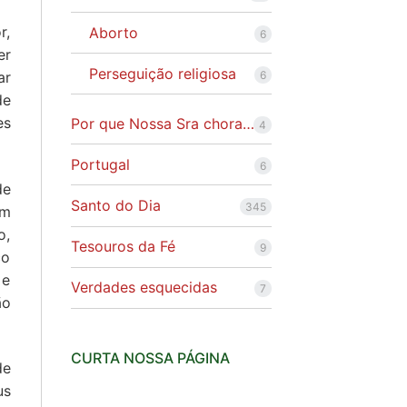
r,
Aborto
6
er
Perseguição religiosa
ar
6
de
es
Por que Nossa Sra chora…
4
Portugal
6
de
Santo do Dia
345
em
o,
Tesouros da Fé
9
co
 e
Verdades esquecidas
7
ão
CURTA NOSSA PÁGINA
de
us