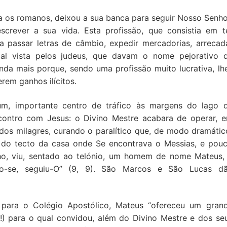
a os romanos, deixou a sua banca para seguir Nosso Senho
screver a sua vida. Esta profissão, que consistia em t
 passar letras de câmbio, expedir mercadorias, arrecad
al vista pelos judeus, que davam o nome pejorativo 
nda mais porque, sendo uma profissão muito lucrativa, lh
rem ganhos ilícitos.
um, importante centro de tráfico às margens do lago 
ncontro com Jesus: o Divino Mestre acabara de operar, 
os milagres, curando o paralítico que, de modo dramátic
 do tecto da casa onde Se encontrava o Messias, e pou
ho, viu, sentado ao telónio, um homem de nome Mateus,
ando-se, seguiu-O” (9, 9). São Marcos e São Lucas d
ara o Colégio Apostólico, Mateus “ofereceu um gran
”!) para o qual convidou, além do Divino Mestre e dos se