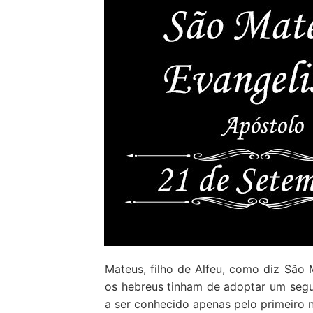
Loja
Blog
Santo do Dia
Quem somos nós
CARRINHO
Mateus, filho de Alfeu, como diz São
os hebreus tinham de adoptar um seg
a ser conhecido apenas pelo primeiro 