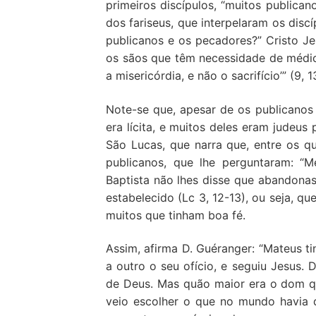
primeiros discípulos, “muitos publican
dos fariseus, que interpelaram os dis
publicanos e os pecadores?” Cristo Jes
os sãos que têm necessidade de médico
a misericórdia, e não o sacrifício’” (9, 1
Note-se que, apesar de os publicanos
era lícita, e muitos deles eram judeu
São Lucas, que narra que, entre os q
publicanos, que lhe perguntaram: “M
Baptista não lhes disse que abandona
estabelecido (Lc 3, 12-13), ou seja, q
muitos que tinham boa fé.
Assim, afirma D. Guéranger: “Mateus t
a outro o seu ofício, e seguiu Jesus
de Deus. Mas quão maior era o dom qu
veio escolher o que no mundo havia 