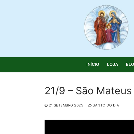
Saltar
para
conteúdo
INÍCIO
LOJA
BL
21/9 – São Mateus 
Pesquisar
21 SETEMBRO 2025
SANTO DO DIA
por:
Início