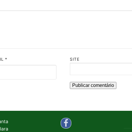
IL
*
SITE
anta
lara