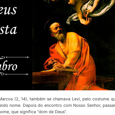
 Marcos (2, 14), também se chamava Levi, pelo costume q
undo nome. Depois do encontro com Nosso Senhor, passa
nome, que significa “dom de Deus”.