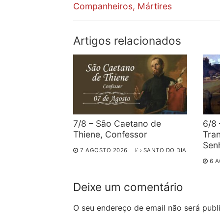
post:
Companheiros, Mártires
artigos
Artigos relacionados
7/8 – São Caetano de
6/8 
Thiene, Confessor
Tra
Sen
7 AGOSTO 2026
SANTO DO DIA
6 
Deixe um comentário
O seu endereço de email não será publ