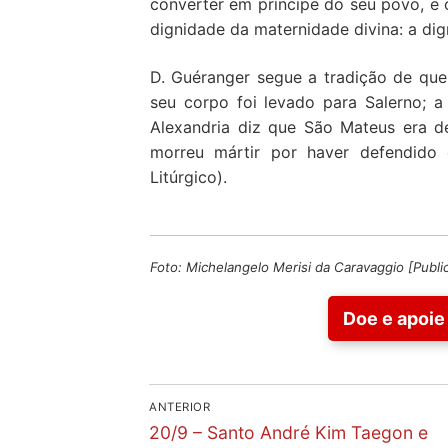
converter em príncipe do seu povo, e o
dignidade da maternidade divina: a dig
D. Guéranger segue a tradição de que
seu corpo foi levado para Salerno; a
Alexandria diz que São Mateus era de
morreu mártir por haver defendido 
Litúrgico).
Foto: Michelangelo Merisi da Caravaggio [Publi
Doe e apoie 
Navegação
ANTERIOR
Previous
de
20/9 – Santo André Kim Taegon e