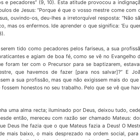
os e pecadores” (9, 10). Esta atitude provocou a indignaç
cípulos de Jesus: “Porque é que o vosso mestre come com 
us, ouvindo-os, deu-lhes a irretorquível resposta: “Nâo s
, mas os enfermos. Ide aprender o que significa: ‘Eu que
3).
 serem tido como pecadores pelos fariseus, a sua profiss
s praticantes e agiam de boa fé, como se vê no Evangelho 
ue foram ter com o Precursor para se baptizarem, estav
estre, que havemos de fazer [para nos salvar]?” E Jo
ssem a sua profissão, mas que não exigissem mais do que
ue fossem honestos no seu trabalho. Pelo que se vê que hav
inha uma alma recta; iluminado por Deus, deixou tudo, ced
. Desde então, mereceu com razão ser chamado Mateus: d
e Deus lhe fazia que o que Mateus fazia a Deus! O Mest
de mais baixo, o mais desprezado na ordem social, para