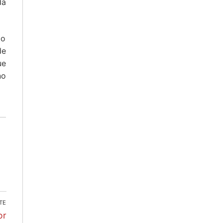
da
 o
de
ue
no
TE
or