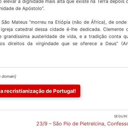
 elevar à dignidade mais alta que existe na Terra depois 
nidade de Apóstolo”.
 São Mateus “morreu na Etiópia (não de África), de onde
 igreja catedral dessa cidade é-lhe dedicada. Clemente 
 grandíssima austeridade de vida, e a tradição conta q
os direitos da virgindade que se oferece a Deus” (A
c domain]
a recristianização de Portugal!
SEGUIN
Next
23/9 – São Pio de Pietrelcina, Confess