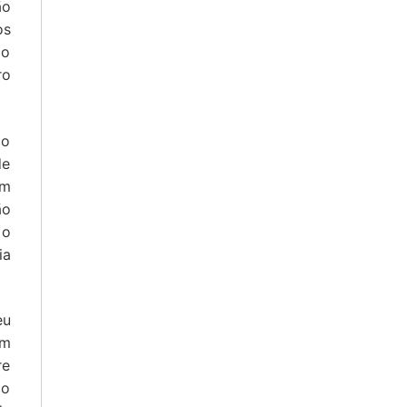
ão
os
ão
ro
ão
de
am
ão
 o
ia
eu
om
re
 o