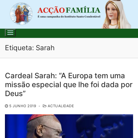
Saltar
para
conteúdo
Etiqueta:
Sarah
Pesquisar
Cardeal Sarah: “A Europa tem uma
por:
missão especial que lhe foi dada por
Início
Deus”
Loja
5 JUNHO 2019
-
ACTUALIDADE
Blog
Santo do Dia