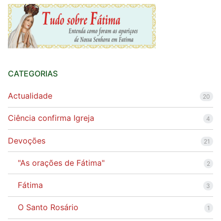
CATEGORIAS
Actualidade
20
Ciência confirma Igreja
4
Devoções
21
"As orações de Fátima"
2
Fátima
3
O Santo Rosário
1