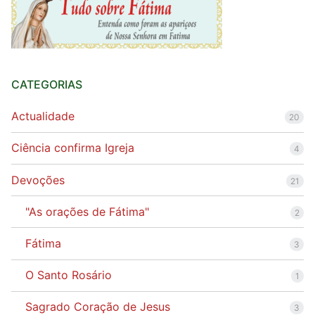
CATEGORIAS
Actualidade
20
Ciência confirma Igreja
4
Devoções
21
"As orações de Fátima"
2
Fátima
3
O Santo Rosário
1
Sagrado Coração de Jesus
3