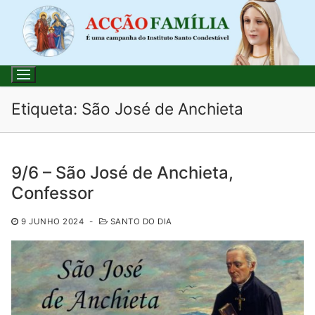
Saltar
para
conteúdo
Etiqueta:
São José de Anchieta
Pesquisar
9/6 – São José de Anchieta,
por:
Confessor
Início
9 JUNHO 2024
-
SANTO DO DIA
Loja
Blog
Santo do Dia