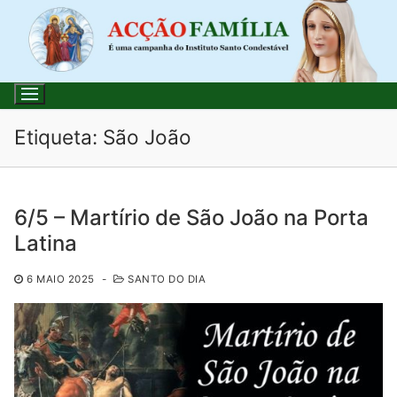
Saltar
para
conteúdo
Etiqueta:
São João
Pesquisar
6/5 – Martírio de São João na Porta
por:
Latina
Início
6 MAIO 2025
-
SANTO DO DIA
Loja
Blog
Santo do Dia