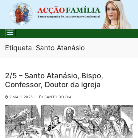
Saltar
para
conteúdo
Etiqueta:
Santo Atanásio
Pesquisar
2/5 – Santo Atanásio, Bispo,
por:
Confessor, Doutor da Igreja
Início
2 MAIO 2025
-
SANTO DO DIA
Loja
Blog
Santo do Dia