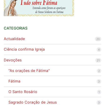
CATEGORIAS
Actualidade
20
Ciência confirma Igreja
4
Devoções
21
"As orações de Fátima"
2
Fátima
3
O Santo Rosário
1
Sagrado Coração de Jesus
3