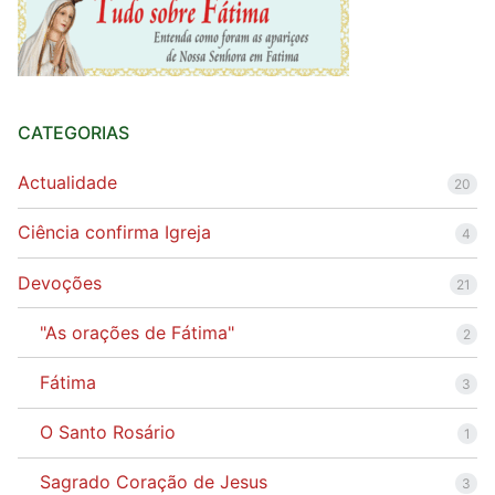
CATEGORIAS
Actualidade
20
Ciência confirma Igreja
4
Devoções
21
"As orações de Fátima"
2
Fátima
3
O Santo Rosário
1
Sagrado Coração de Jesus
3