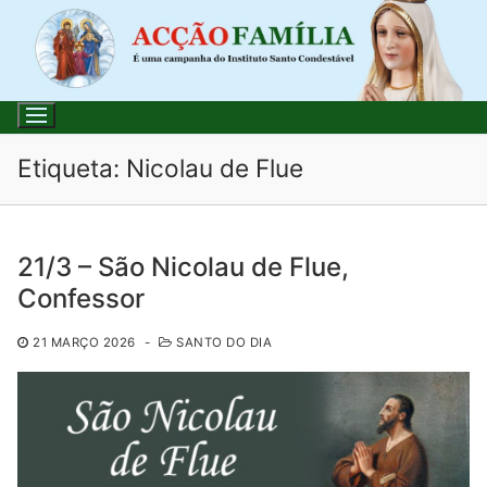
Saltar
para
conteúdo
Etiqueta:
Nicolau de Flue
Pesquisar
21/3 – São Nicolau de Flue,
por:
Confessor
Início
21 MARÇO 2026
-
SANTO DO DIA
Loja
Blog
Santo do Dia