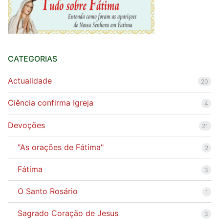
CATEGORIAS
Actualidade
20
Ciência confirma Igreja
4
Devoções
21
"As orações de Fátima"
2
Fátima
3
O Santo Rosário
1
Sagrado Coração de Jesus
3