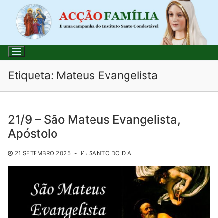
Saltar
para
conteúdo
Etiqueta:
Mateus Evangelista
Pesquisar
21/9 – São Mateus Evangelista,
por:
Apóstolo
Início
21 SETEMBRO 2025
-
SANTO DO DIA
Loja
Blog
Santo do Dia