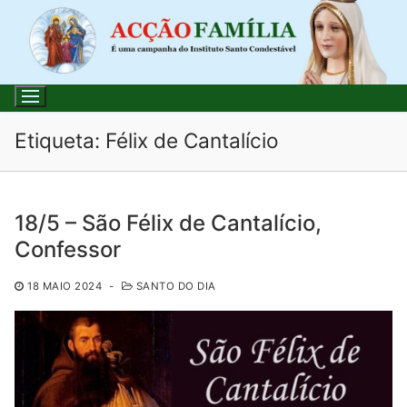
Saltar
para
conteúdo
Etiqueta:
Félix de Cantalício
Pesquisar
18/5 – São Félix de Cantalício,
por:
Confessor
Início
18 MAIO 2024
-
SANTO DO DIA
Loja
Blog
Santo do Dia