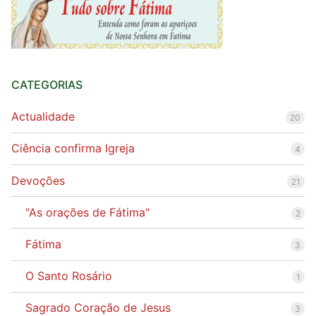
CATEGORIAS
Actualidade
20
Ciência confirma Igreja
4
Devoções
21
"As orações de Fátima"
2
Fátima
3
O Santo Rosário
1
Sagrado Coração de Jesus
3