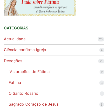
CATEGORIAS
Actualidade
20
Ciência confirma Igreja
4
Devoções
21
"As orações de Fátima"
2
Fátima
3
O Santo Rosário
1
Sagrado Coração de Jesus
3