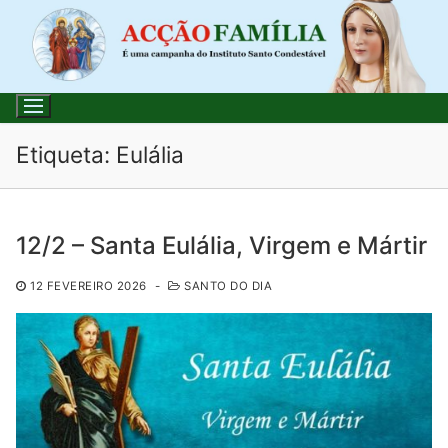
Saltar
para
conteúdo
Etiqueta:
Eulália
Pesquisar
12/2 – Santa Eulália, Virgem e Mártir
por:
12 FEVEREIRO 2026
-
SANTO DO DIA
Início
Loja
Blog
Santo do Dia