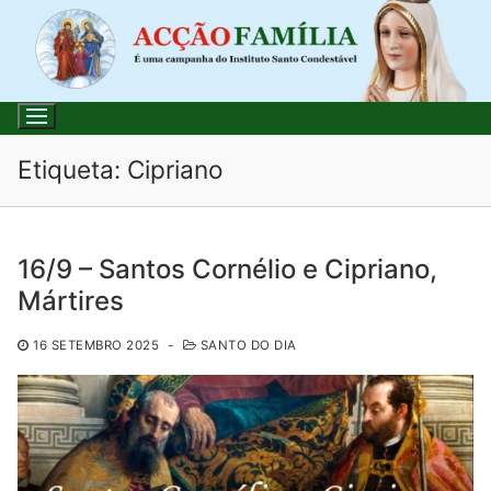
Saltar
para
conteúdo
Etiqueta:
Cipriano
Pesquisar
16/9 – Santos Cornélio e Cipriano,
por:
Mártires
Início
16 SETEMBRO 2025
-
SANTO DO DIA
Loja
Blog
Santo do Dia