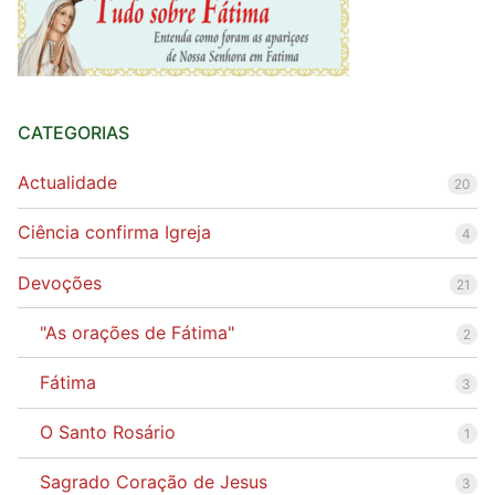
CATEGORIAS
Actualidade
20
Ciência confirma Igreja
4
Devoções
21
"As orações de Fátima"
2
Fátima
3
O Santo Rosário
1
Sagrado Coração de Jesus
3