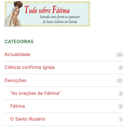
CATEGORIAS
Actualidade
20
Ciência confirma Igreja
4
Devoções
21
"As orações de Fátima"
2
Fátima
3
O Santo Rosário
1