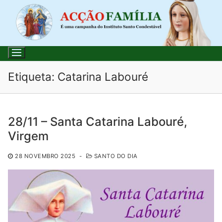
Saltar
para
conteúdo
Etiqueta:
Catarina Labouré
Pesquisar
28/11 – Santa Catarina Labouré,
por:
Virgem
Início
28 NOVEMBRO 2025
-
SANTO DO DIA
Loja
Blog
Santo do Dia