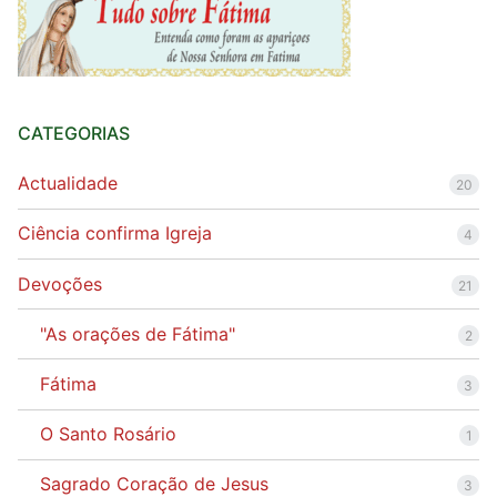
CATEGORIAS
Actualidade
20
Ciência confirma Igreja
4
Devoções
21
"As orações de Fátima"
2
Fátima
3
O Santo Rosário
1
Sagrado Coração de Jesus
3