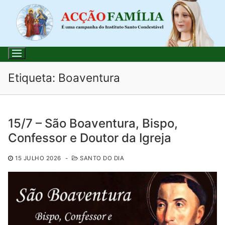
Saltar
para
conteúdo
Etiqueta:
Boaventura
Pesquisar
15/7 – São Boaventura, Bispo,
por:
Confessor e Doutor da Igreja
Início
15 JULHO 2026
-
SANTO DO DIA
Loja
Blog
Santo do Dia