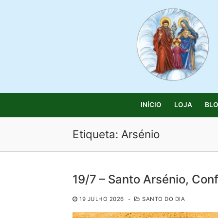
Saltar
para
conteúdo
INÍCIO
LOJA
BL
Etiqueta:
Arsénio
Pesquisar
19/7 – Santo Arsénio, Con
por:
19 JULHO 2026
-
SANTO DO DIA
Início