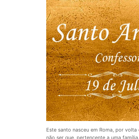
Loja
Blog
Santo do Dia
Quem somos nós
CARRINHO
Este santo nasceu em Roma, por volta 
não ser que, pertencente a uma famíli