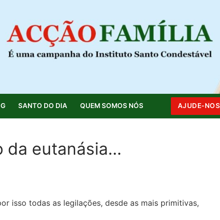
OG
SANTO DO DIA
QUEM SOMOS NÓS
AJUDE-NO
o da eutanásia…
Pesquisar por:
r isso todas as legilações, desde as mais primitivas,