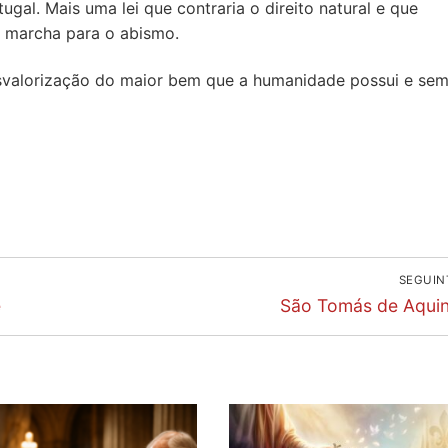
ugal. Mais uma lei que contraria o direito natural e que
a marcha para o abismo.
esvalorização do maior bem que a humanidade possui e se
SEGUIN
Next
e
São Tomás de Aqui
post: