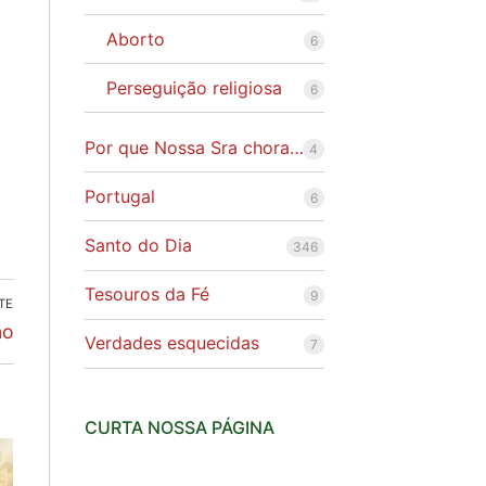
Aborto
6
m
Perseguição religiosa
6
Por que Nossa Sra chora…
4
Portugal
6
Santo do Dia
346
Tesouros da Fé
9
TE
no
Verdades esquecidas
7
CURTA NOSSA PÁGINA