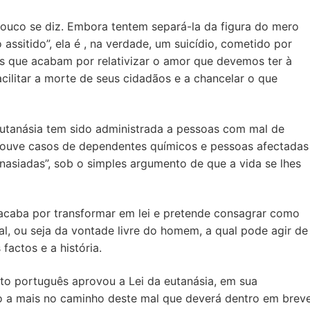
 pouco se diz. Embora tentem separá-la da figura do mero
assitido”, ela é , na verdade, um suicídio, cometido por
s que acabam por relativizar o amor que devemos ter à
acilitar a morte de seus cidadãos e a chancelar o que
eutanásia tem sido administrada a pessoas com mal de
 houve casos de dependentes químicos e pessoas afectadas
nasiadas”, sob o simples argumento de que a vida se lhes
acaba por transformar em lei e pretende consagrar como
dual, ou seja da vontade livre do homem, a qual pode agir de
actos e a história.
nto português aprovou a Lei da eutanásia, em sua
so a mais no caminho deste mal que deverá dentro em brev