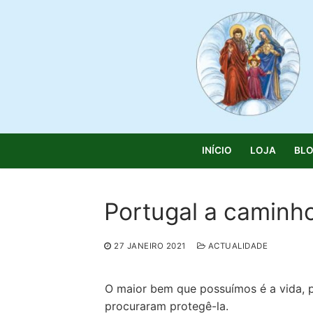
Saltar
para
conteúdo
INÍCIO
LOJA
BL
Portugal a caminh
Pesquisar
27 JANEIRO 2021
ACTUALIDADE
por:
Início
O maior bem que possuímos é a vida, po
procuraram protegê-la.