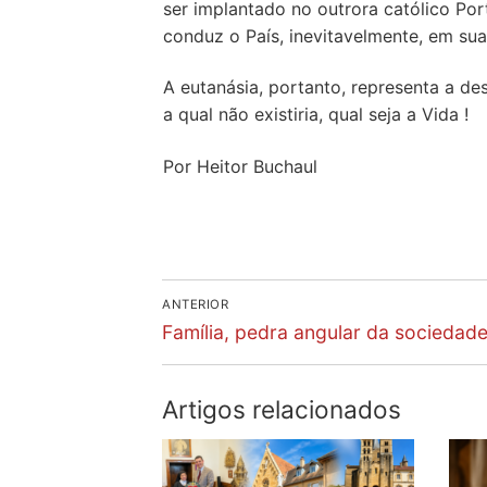
ser implantado no outrora católico Port
conduz o País, inevitavelmente, em su
A eutanásia, portanto, representa a d
a qual não existiria, qual seja a Vida !
Por Heitor Buchaul
Navegação
ANTERIOR
Previous
de
Família, pedra angular da sociedad
post:
artigos
Artigos relacionados