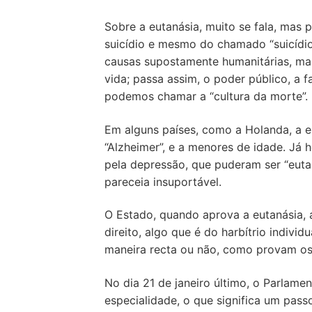
Loja
Sobre a eutanásia, muito se fala, mas
Blog
suicídio e mesmo do chamado “suicídio 
causas supostamente humanitárias, ma
Santo do Dia
vida; passa assim, o poder público, a f
podemos chamar a “cultura da morte”.
Quem somos nós
Em alguns países, como a Holanda, a 
CARRINHO
“Alzheimer”, e a menores de idade. Já
pela depressão, que puderam ser “euta
pareceia insuportável.
O Estado, quando aprova a eutanásia, 
direito, algo que é do harbítrio indivi
maneira recta ou não, como provam os f
No dia 21 de janeiro último, o Parlame
especialidade, o que significa um pas