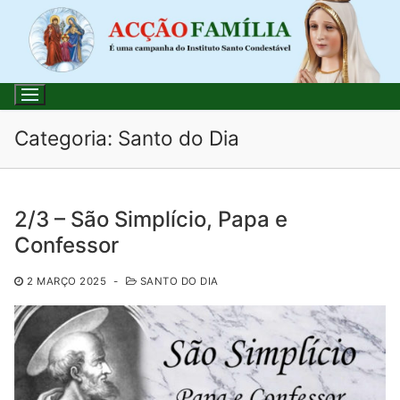
Saltar
para
conteúdo
Categoria:
Santo do Dia
Pesquisar
2/3 – São Simplício, Papa e
por:
Confessor
Início
2 MARÇO 2025
-
SANTO DO DIA
Loja
Blog
Santo do Dia