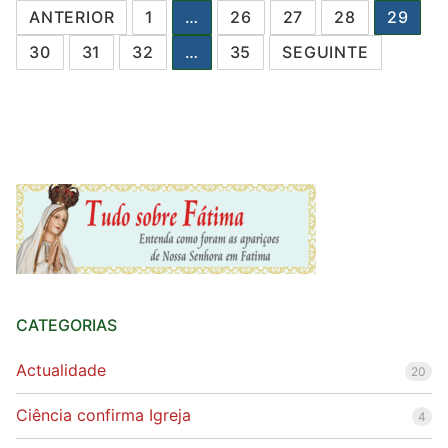
Paginação
ANTERIOR
1
…
26
27
28
29
dos
30
31
32
…
35
SEGUINTE
conteúdos
CATEGORIAS
Actualidade
20
Ciência confirma Igreja
4