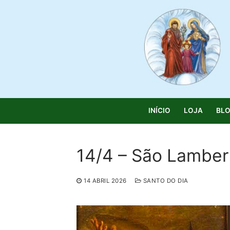
Saltar
para
conteúdo
INÍCIO
LOJA
BL
14/4 – São Lamber
Pesquisar
14 ABRIL 2026
SANTO DO DIA
por:
Início