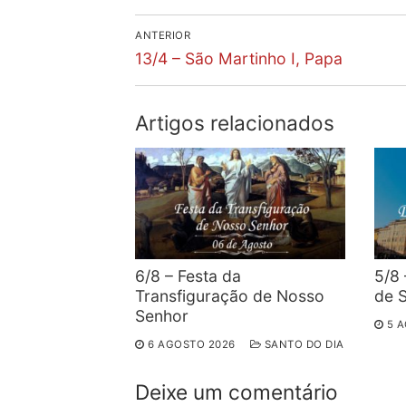
Navegação
ANTERIOR
Previous
de
13/4 – São Martinho I, Papa
post:
artigos
Artigos relacionados
6/8 – Festa da
5/8 
Transfiguração de Nosso
de 
Senhor
5 
6 AGOSTO 2026
SANTO DO DIA
Deixe um comentário