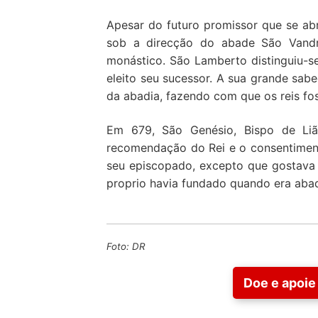
Apesar do futuro promissor que se abr
sob a direcção do abade São Vandre
monástico. São Lamberto distinguiu-se
eleito seu sucessor. A sua grande sab
da abadia, fazendo com que os reis fo
Em 679, São Genésio, Bispo de Liã
recomendação do Rei e o consentiment
seu episcopado, excepto que gostava d
proprio havia fundado quando era aba
Foto: DR
Doe e apoie 