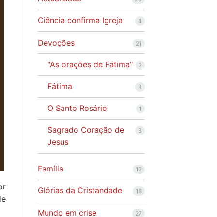
Ciência confirma Igreja
4
Devoções
21
"As orações de Fátima"
2
Fátima
3
O Santo Rosário
1
Sagrado Coração de
3
Jesus
Família
12
or
Glórias da Cristandade
18
de
Mundo em crise
27