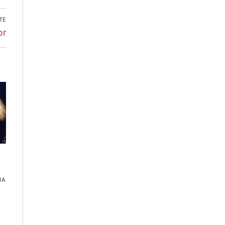
TE
or
IA