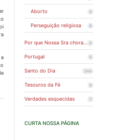
ar
Aborto
6
to
Perseguição religiosa
oi
6
ra
Por que Nossa Sra chora…
4
Portugal
 a
6
 o
Santo do Dia
344
le
Tesouros da Fé
9
Verdades esquecidas
7
CURTA NOSSA PÁGINA