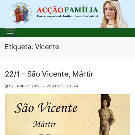
Saltar
para
conteúdo
Etiqueta:
Vicente
Pesquisar
22/1 – São Vicente, Mártir
por:
22 JANEIRO 2026
-
SANTO DO DIA
Início
Loja
Blog
Santo do Dia