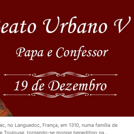
c, no Languedoc, França, em 1310, numa família de
 e Toulouse, tornando-se monge beneditino na…