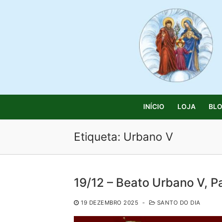
Saltar
para
conteúdo
INÍCIO
LOJA
BL
Etiqueta:
Urbano V
Pesquisar
19/12 – Beato Urbano V, P
por:
19 DEZEMBRO 2025
-
SANTO DO DIA
Início