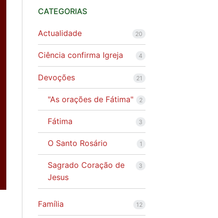
CATEGORIAS
Actualidade
20
Ciência confirma Igreja
4
Devoções
21
"As orações de Fátima"
2
Fátima
3
O Santo Rosário
1
Sagrado Coração de
3
Jesus
Família
12