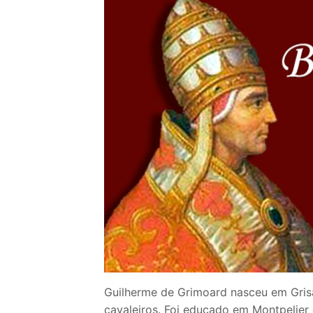
Loja
Blog
Santo do Dia
Quem somos nós
CARRINHO
Guilherme de Grimoard nasceu em Grisa
cavaleiros. Foi educado em Montpelier