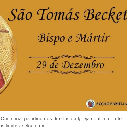
Cantuária, paladino dos direitos da Igreja contra o poder
eus limites, selou com…