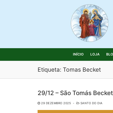
Saltar
para
conteúdo
INÍCIO
LOJA
BL
Etiqueta:
Tomas Becket
Pesquisar
29/12 – São Tomás Becket,
por:
29 DEZEMBRO 2025
-
SANTO DO DIA
Início