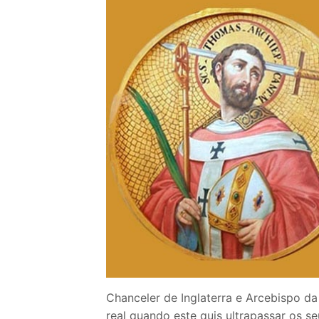
Loja
Blog
Santo do Dia
Quem somos nós
CARRINHO
Chanceler de Inglaterra e Arcebispo da 
real quando este quis ultrapassar os s