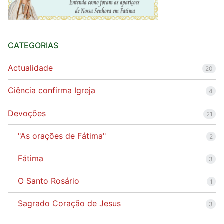
CATEGORIAS
Actualidade
20
Ciência confirma Igreja
4
Devoções
21
"As orações de Fátima"
2
Fátima
3
O Santo Rosário
1
Sagrado Coração de Jesus
3