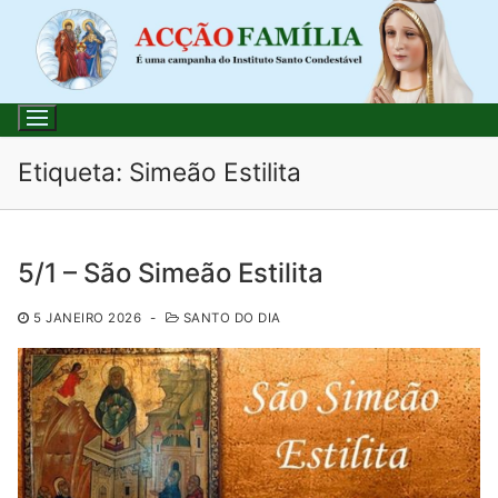
Saltar
para
conteúdo
Etiqueta:
Simeão Estilita
Pesquisar
5/1 – São Simeão Estilita
por:
5 JANEIRO 2026
-
SANTO DO DIA
Início
Loja
Blog
Santo do Dia