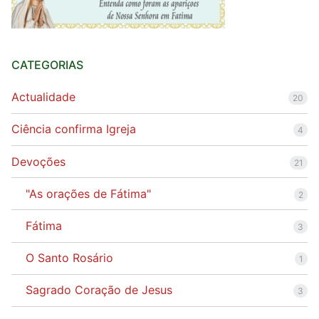
CATEGORIAS
Actualidade
20
Ciência confirma Igreja
4
Devoções
21
"As orações de Fátima"
2
Fátima
3
O Santo Rosário
1
Sagrado Coração de Jesus
3