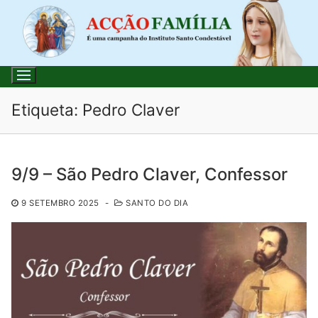
Saltar
para
conteúdo
Etiqueta:
Pedro Claver
Pesquisar
9/9 – São Pedro Claver, Confessor
por:
9 SETEMBRO 2025
-
SANTO DO DIA
Início
Loja
Blog
Santo do Dia