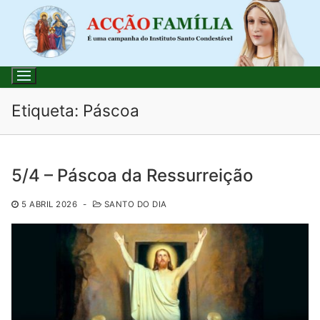
Saltar
para
conteúdo
Etiqueta:
Páscoa
Pesquisar
5/4 – Páscoa da Ressurreição
por:
5 ABRIL 2026
-
SANTO DO DIA
Início
Loja
Blog
Santo do Dia