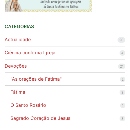
CATEGORIAS
Actualidade
20
Ciência confirma Igreja
4
Devoções
21
"As orações de Fátima"
2
Fátima
3
O Santo Rosário
1
Sagrado Coração de Jesus
3