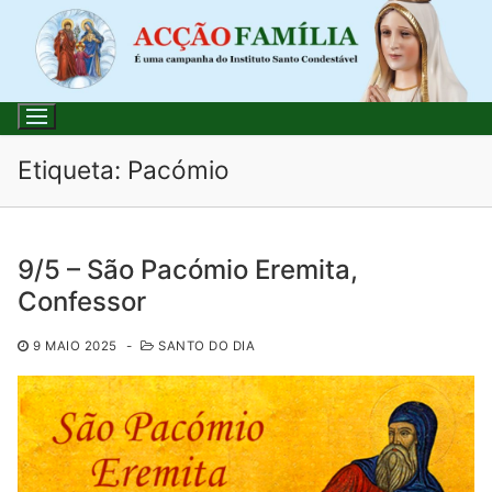
Saltar
para
conteúdo
Etiqueta:
Pacómio
Pesquisar
9/5 – São Pacómio Eremita,
por:
Confessor
Início
9 MAIO 2025
-
SANTO DO DIA
Loja
Blog
Santo do Dia