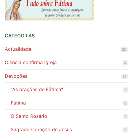
CATEGORIAS
Actualidade
20
Ciência confirma Igreja
4
Devoções
21
"As orações de Fátima"
2
Fátima
3
O Santo Rosário
1
Sagrado Coração de Jesus
3