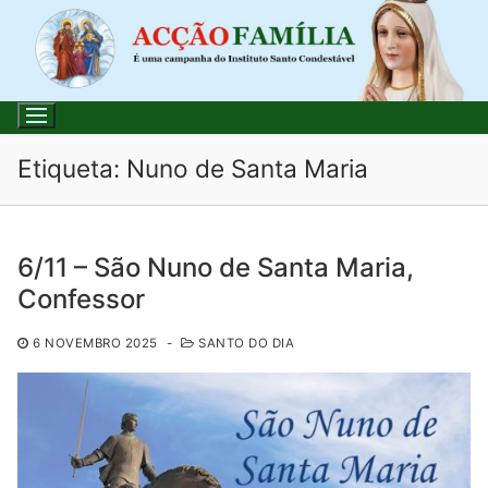
Saltar
para
conteúdo
Etiqueta:
Nuno de Santa Maria
Pesquisar
6/11 – São Nuno de Santa Maria,
por:
Confessor
Início
6 NOVEMBRO 2025
-
SANTO DO DIA
Loja
Blog
Santo do Dia