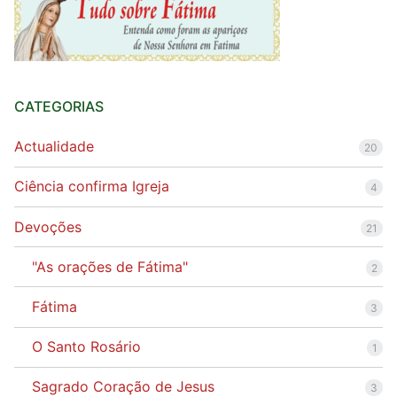
CATEGORIAS
Actualidade
20
Ciência confirma Igreja
4
Devoções
21
"As orações de Fátima"
2
Fátima
3
O Santo Rosário
1
Sagrado Coração de Jesus
3